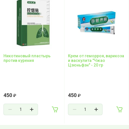
Никотиновый пластырь
Крем от геморроя, варикоза
против курения
и васкулита "Чжао
Цзюньфэн" - 20 гр
450
450
₽
₽